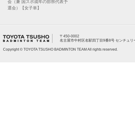
会（兼 国スポ成年の部県代表予
選会）【女子単】
〒450-0002
名古屋市中村区名駅四丁目9番8号 センチュリ
Copyright © TOYOTA TSUSHO BADMINTON TEAM All rights reserved.