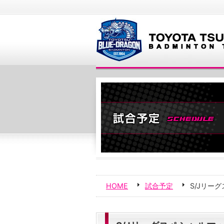
HOME
試合予定
S/Jリー