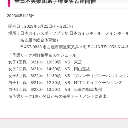
全日本実業団選手権＠名古屋開催
2023年5月25日
開催日：2023年6月21日㈬～22日㈭
場所：日本ガイシスポーツプラザ 日本ガイシホール メインホー
（名古屋市総合体育館）
〒457-0833 名古屋市南区東又兵ヱ町 5-1-16 TEL 052-614-3
「予選リーグ対戦相手＆スケジュール」
女子1回戦 6/21㈬ 10:30頃 VS 東芝
女子2回戦 6/21㈬ 14:30頃 VS 岡山選抜
女子3回戦 6/22㈭ 11:30頃 VS プレンティグローバルリンク
男子1回戦 6/21㈬ 12:30頃 VS NTTコミュニケーションズ
男子2回戦 6/22㈭ 13:30頃 VS 日産自動車九州
※予選リーグ1位が翌日からの決勝トーナメントに進出。