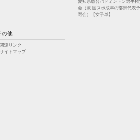
愛知県総合バドミントン選手権
会（兼 国スポ成年の部県代表
選会）【女子単】
その他
関連リンク
サイトマップ