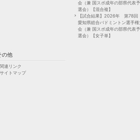
会（兼 国スポ成年の部県代表
選会）【混合複】
【試合結果】2026年 第78
愛知県総合バドミントン選手権
会（兼 国スポ成年の部県代表
選会）【女子単】
その他
関連リンク
サイトマップ