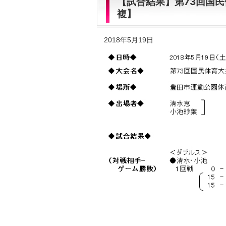
【試合結果】第73回国
複】
2018年5月19日