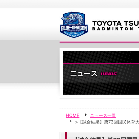
HOME
ニュース一覧
>【試合結果】第73回国民体育