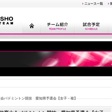
大会バドミントン競技 愛知県予選会【女子・複】