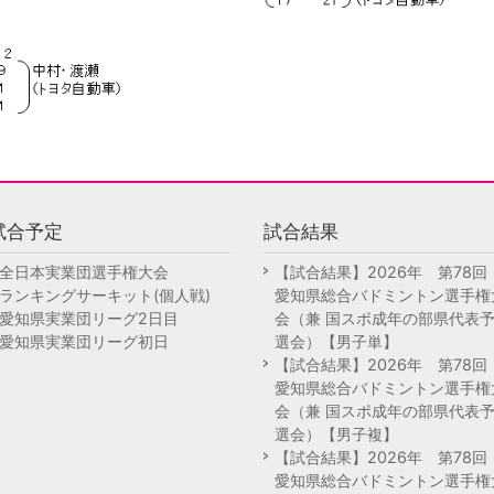
試合予定
試合結果
全日本実業団選手権大会
【試合結果】2026年 第78
ランキングサーキット(個人戦)
愛知県総合バドミントン選手権
愛知県実業団リーグ2日目
会（兼 国スポ成年の部県代表
愛知県実業団リーグ初日
選会）【男子単】
【試合結果】2026年 第78
愛知県総合バドミントン選手権
会（兼 国スポ成年の部県代表
選会）【男子複】
【試合結果】2026年 第78
愛知県総合バドミントン選手権