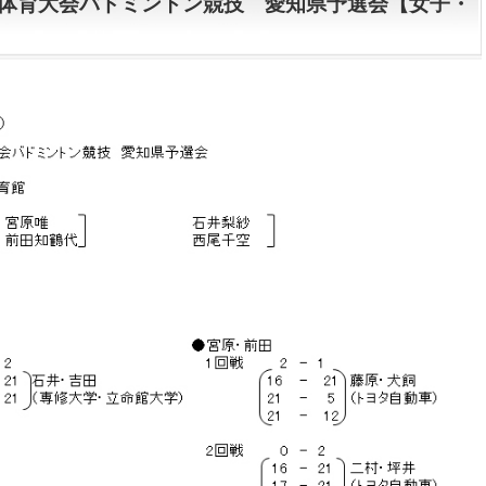
民体育大会バドミントン競技 愛知県予選会【女子・