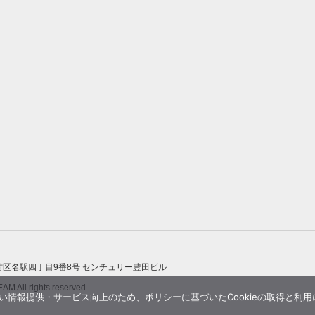
区名駅四丁目9番8号 センチュリー豊田ビル
 All rights reserved.
情報提供・サービス向上のため、ポリシーに基づいたCookieの取得と利