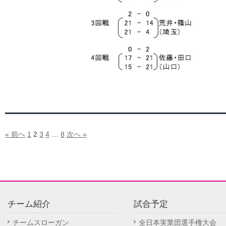
« 前へ
1
2
3
4
…
8
次へ »
チーム紹介
試合予定
チームスローガン
全日本実業団選手権大会