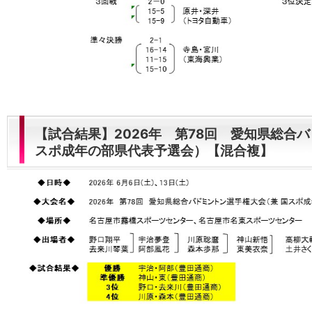
【試合結果】2026年 第78回 愛知県総合
スポ成年の部県代表予選会）【混合複】