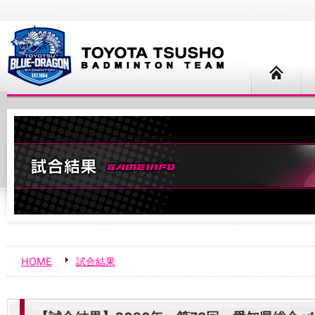
HOME
試合結果