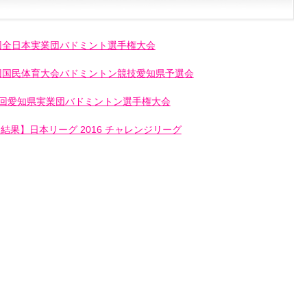
回全日本実業団バドミント選手権大会
回国民体育大会バドミントン競技愛知県予選会
5回愛知県実業団バドミントン選手権大会
結果】日本リーグ 2016 チャレンジリーグ