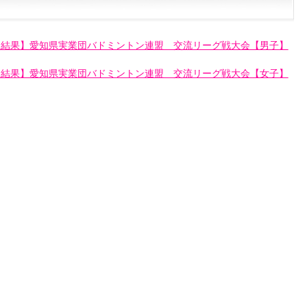
合結果】愛知県実業団バドミントン連盟 交流リーグ戦大会【男子】
合結果】愛知県実業団バドミントン連盟 交流リーグ戦大会【女子】