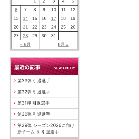
1
2
3
4
5
6
7
8
9
10
11
12
13
14
15
16
17
18
19
20
21
22
23
24
25
26
27
28
29
30
31
« 6月
8月 »
第33弾 引退選手
第32弾 引退選手
第31弾 引退選手
第30弾 引退選手
第29弾 シーズン2026に向け
新チーム ＆ 引退選手