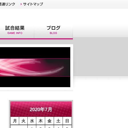
2020年7月
月
火
水
木
金
土
日