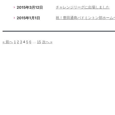
2015年3月12日
チャレンジリーグに出場しました
2015年1月1日
祝！豊田通商バドミントン部ホーム
« 前へ
1
2
3
4
5
6
…
15
次へ »