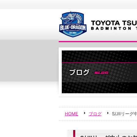
HOME
ブログ
S/JⅡリー