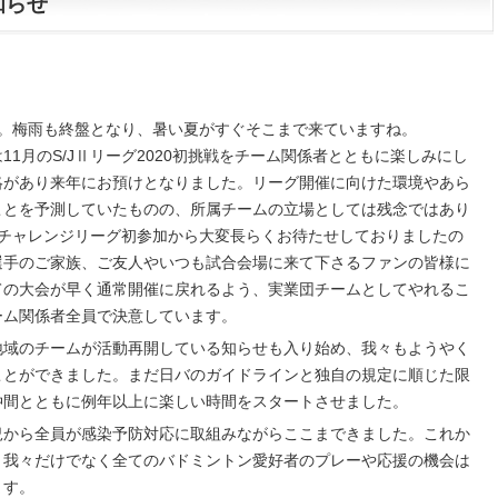
知らせ
た。梅雨も終盤となり、暑い夏がすぐそこまで来ていますね。
1月のS/JⅡリーグ2020初挑戦をチーム関係者とともに楽しみにし
絡があり来年にお預けとなりました。リーグ開催に向けた環境やあら
ことを予測していたものの、所属チームの立場としては残念ではあり
のチャレンジリーグ初参加から大変長らくお待たせしておりましたの
選手のご家族、ご友人やいつも試合会場に来て下さるファンの皆様に
ての大会が早く通常開催に戻れるよう、実業団チームとしてやれるこ
ーム関係者全員で決意しています。
地域のチームが活動再開している知らせも入り始め、我々もようやく
ことができました。まだ日バのガイドラインと独自の規定に順じた限
仲間とともに例年以上に楽しい時間をスタートさせました。
況から全員が感染予防対応に取組みながらここまできました。これか
、我々だけでなく全てのバドミントン愛好者のプレーや応援の機会は
ます。