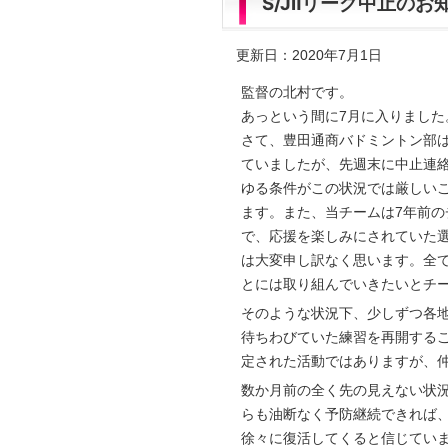
S/JⅡリーグ中止のお
更新日：2020年7月1日
監督の北村です。
あっという間に7月に入りまし
さて、豊田通商バドミントン部は1
ていましたが、先週末に中止連
ゆる条件がこの状況では厳しい
ます。また、当チームは7年前
で、応援を楽しみにされていた
は大変申し訳なく思います。全
とには取り組んでいきたいとチ
そのような状況下、少しずつ各
待ちわびていた練習を再開する
定された活動ではありますが、
数か月前の全く先の見えない状
らも油断なく予防継続できれば
徐々に復活してくると信じてい