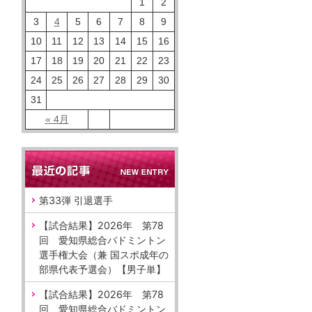
1
2
3
4
5
6
7
8
9
10
11
12
13
14
15
16
17
18
19
20
21
22
23
24
25
26
27
28
29
30
31
« 4月
第33弾 引退選手
【試合結果】2026年 第78
回 愛知県総合バドミントン
選手権大会（兼 国スポ成年の
部県代表予選会）【男子単】
【試合結果】2026年 第78
回 愛知県総合バドミントン