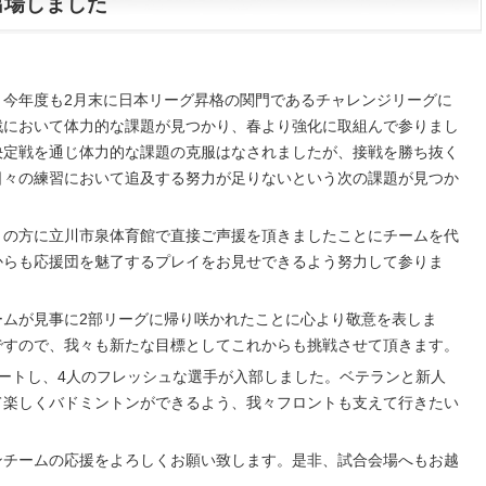
出場しました
。今年度も2月末に日本リーグ昇格の関門であるチャレンジリーグに
戦において体力的な課題が見つかり、春より強化に取組んで参りまし
決定戦を通じ体力的な課題の克服はなされましたが、接戦を勝ち抜く
日々の練習において追及する努力が足りないという次の課題が見つか
くの方に立川市泉体育館で直接ご声援を頂きましたことにチームを代
からも応援団を魅了するプレイをお見せできるよう努力して参りま
ームが見事に2部リーグに帰り咲かれたことに心より敬意を表しま
ですので、我々も新たな目標としてこれからも挑戦させて頂きます。
ートし、4人のフレッシュな選手が入部しました。ベテランと新人
て楽しくバドミントンができるよう、我々フロントも支えて行きたい
ンチームの応援をよろしくお願い致します。是非、試合会場へもお越