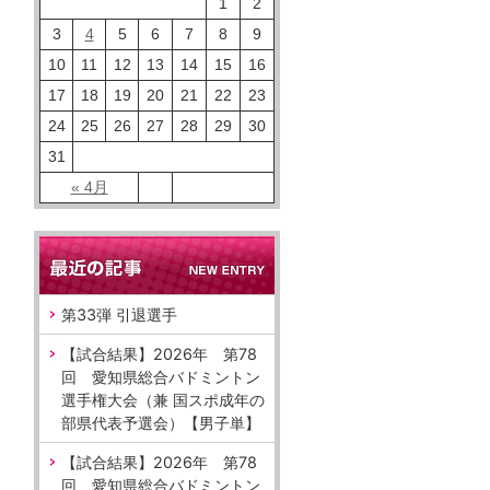
1
2
3
4
5
6
7
8
9
10
11
12
13
14
15
16
17
18
19
20
21
22
23
24
25
26
27
28
29
30
31
« 4月
第33弾 引退選手
【試合結果】2026年 第78
回 愛知県総合バドミントン
選手権大会（兼 国スポ成年の
部県代表予選会）【男子単】
【試合結果】2026年 第78
回 愛知県総合バドミントン