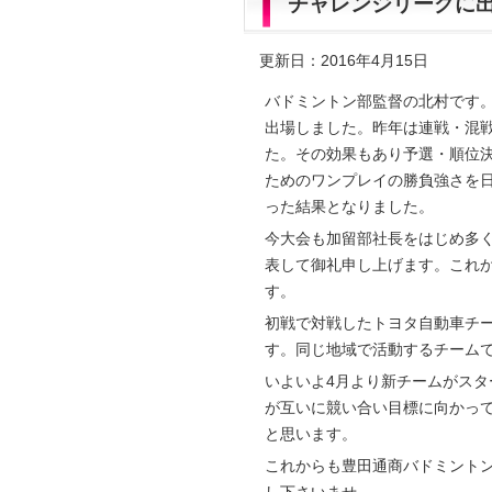
チャレンジリーグに
更新日：2016年4月15日
バドミントン部監督の北村です
出場しました。昨年は連戦・混
た。その効果もあり予選・順位
ためのワンプレイの勝負強さを
った結果となりました。
今大会も加留部社長をはじめ多
表して御礼申し上げます。これ
す。
初戦で対戦したトヨタ自動車チ
す。同じ地域で活動するチーム
いよいよ4月より新チームがスタ
が互いに競い合い目標に向かっ
と思います。
これからも豊田通商バドミント