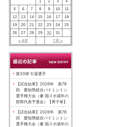
1
2
3
4
5
6
7
8
9
10
11
12
13
14
15
16
17
18
19
20
21
22
23
24
25
26
27
28
29
30
31
« 4月
7月 »
第33弾 引退選手
【試合結果】2026年 第78
回 愛知県総合バドミントン
選手権大会（兼 国スポ成年の
部県代表予選会）【男子単】
【試合結果】2026年 第78
回 愛知県総合バドミントン
選手権大会（兼 国スポ成年の