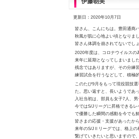
伊藤朝美
更新日：2020年10月7日
皆さん、こんにちは。豊田通商
秋風が肌に心地よい頃となりま
皆さん体調を崩されてないでし
2020年度は、コロナウイルスの
来年に延期となってしまいまし
残念ではありますが、その分練
練習試合を行うなどして、積極
このたび9月をもって現役競技
た。思い返すと、長いようであ
入社当初は、部員も女子7人、男
今ではS/Jリーグに昇格できる
で優勝した瞬間の感動を今でも
皆さまの応援・支援があったか
来年のS/JⅡリーグでは、格上
繋げていきたいと思いますので