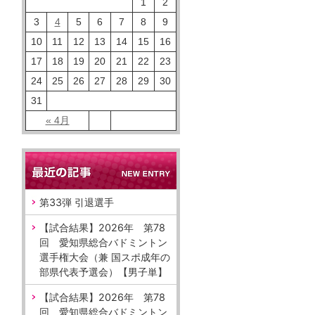
1
2
3
4
5
6
7
8
9
10
11
12
13
14
15
16
17
18
19
20
21
22
23
24
25
26
27
28
29
30
31
« 4月
第33弾 引退選手
【試合結果】2026年 第78
回 愛知県総合バドミントン
選手権大会（兼 国スポ成年の
部県代表予選会）【男子単】
【試合結果】2026年 第78
回 愛知県総合バドミントン