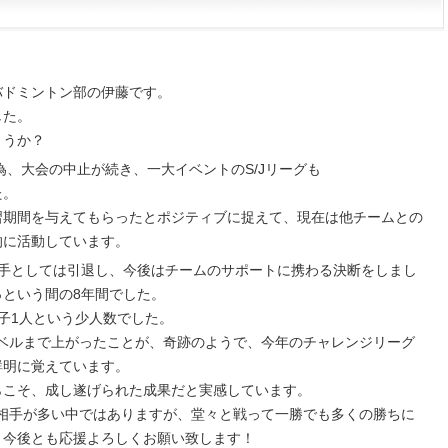
バドミントン部の伊藤です。
した。
ょうか？
為、大会の中止が続き、一大イベントのS/Jリーグも
た。
習期間を与えてもらったとポジティブに捉えて、現在は他チームとの
的に活動しています。
選手としては引退し、今後はチームのサポートに携わる決断をしまし
っという間の8年間でした。
子1人という少人数でした。
レベルまで上がったことが、奇跡のようで、今年のチャレンジリーグ
鮮明に覚えています。
らこそ、成し遂げられた成果だと実感しています。
の相手が多い中ではありますが、堂々と戦って一勝でも多くの勝ちに
、今後とも応援よろしくお願い致します！