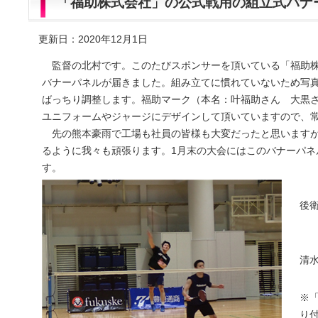
「福助株式会社」の公式戦用の組立式バナ
更新日：2020年12月1日
監督の北村です。このたびスポンサーを頂いている「福助株
バナーパネルが届きました。組み立てに慣れていないため写
ばっちり調整します。福助マーク（本名：叶福助さん 大黒
ユニフォームやジャージにデザインして頂いていますので、
先の熊本豪雨で工場も社員の皆様も大変だったと思いますが
るように我々も頑張ります。1月末の大会にはこのバナーパネ
す。
後
清
※「
り